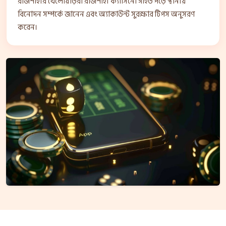
রাজশাহীর খেলোয়াড়রা রাজশাহী ক্যাসিনো গাইড পড়ে স্থানীয়
বিনোদন সম্পর্কে জানেন এবং অ্যাকাউন্ট সুরক্ষার টিপস অনুসরণ
করেন।