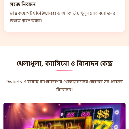
সহজ নিবন্ধন
মাত্র কয়েকটি ধাপে 9wikets-এ অ্যাকাউন্ট খুলুন এবং বিনোদনের
জগতে প্রবেশ করুন।
খেলাধুলা, ক্যাসিনো ও বিনোদন কেন্দ্র
9wikets-এ রয়েছে বাংলাদেশের খেলোয়াড়দের পছন্দের সব ধরনের
বিনোদন।