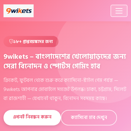
১৮+ প্রাপ্তবয়স্কদের জন্য
9wikets – বাংলাদেশের খেলোয়াড়দের জন্য
সেরা বিনোদন ও স্পোর্টস গেমিং হাব
ক্রিকেট, ফুটবল থেকে শুরু করে ক্যাসিনো-স্টাইল গেম পর্যন্ত —
9wikets আপনার মোবাইলে সহজেই উপলব্ধ। ঢাকা, চট্টগ্রাম, সিলেট
বা রাজশাহী — যেখানেই থাকুন, বিনোদন সবসময় কাছে।
এখনই নিবন্ধন করুন
ক্যাসিনো হাব দেখুন