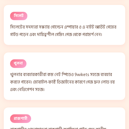
সিলেট
সিলেটের সদস্যরা সন্ধ্যায় গোল্ডেন এম্পায়ার ও এ নাইট আউট গেমের
গাইড পড়েন এবং দায়িত্বশীল গেমিং পেজ থেকে পরামর্শ নেন।
খুলনা
খুলনার ব্যবহারকারীরা কম নেট স্পিডেও 9wikets সহজে ব্যবহার
করতে পারেন। মোবাইল-ফার্স্ট ডিজাইনের কারণে পেজ দ্রুত লোড হয়
এবং নেভিগেশন সহজ।
রাজশাহী