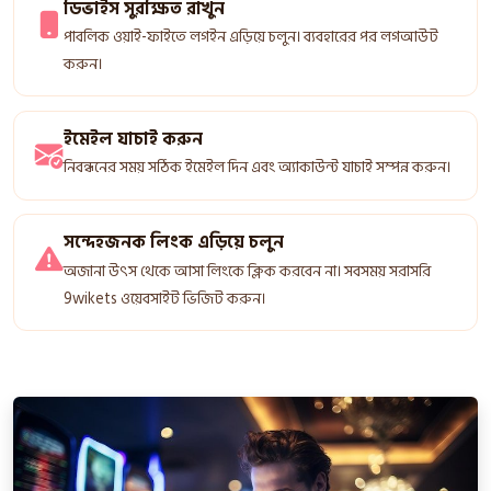
ডিভাইস সুরক্ষিত রাখুন
পাবলিক ওয়াই-ফাইতে লগইন এড়িয়ে চলুন। ব্যবহারের পর লগআউট
করুন।
ইমেইল যাচাই করুন
নিবন্ধনের সময় সঠিক ইমেইল দিন এবং অ্যাকাউন্ট যাচাই সম্পন্ন করুন।
সন্দেহজনক লিংক এড়িয়ে চলুন
অজানা উৎস থেকে আসা লিংকে ক্লিক করবেন না। সবসময় সরাসরি
9wikets ওয়েবসাইট ভিজিট করুন।