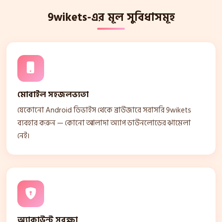
9wikets-এর মূল সুবিধাসমূহ
মোবাইল সহজলভ্যতা
যেকোনো Android ডিভাইস থেকে ব্রাউজারে সরাসরি 9wikets
ব্যবহার করুন — কোনো আলাদা অ্যাপ ডাউনলোডের ঝামেলা
নেই।
অ্যাকাউন্ট সুরক্ষা