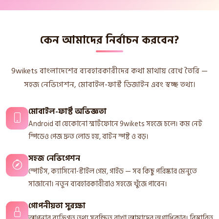
কেন আমাদের নির্বাচন করবেন?
9wikets বাংলাদেশের ব্যবহারকারীদের কথা মাথায় রেখে তৈরি —
সহজ নেভিগেশন, মোবাইল-ফার্স্ট ডিজাইন এবং স্বচ্ছ তথ্য।
মোবাইল-ফার্স্ট অভিজ্ঞতা
Android বা যেকোনো স্মার্টফোনে 9wikets সহজে চলে। কম নেট
স্পিডেও পেজ দ্রুত লোড হয়, বাটন স্পষ্ট ও বড়।
সহজ নেভিগেশন
স্পোর্টস, ক্যাসিনো-স্টাইল গেম, গাইড — সব কিছু পরিষ্কার মেনুতে
সাজানো। নতুন ব্যবহারকারীরাও সহজে খুঁজে পাবেন।
গোপনীয়তা সুরক্ষা
আপনার ব্যক্তিগত তথ্য সুরক্ষিত রাখা আমাদের অগ্রাধিকার। বিস্তারিত