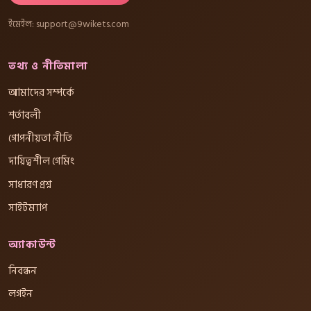
ইমেইল:
support@9wikets.com
তথ্য ও নীতিমালা
আমাদের সম্পর্কে
শর্তাবলী
গোপনীয়তা নীতি
দায়িত্বশীল গেমিং
সাধারণ প্রশ্ন
সাইটম্যাপ
অ্যাকাউন্ট
নিবন্ধন
লগইন